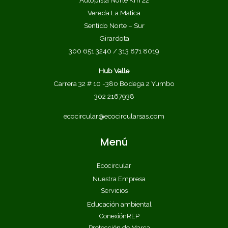
Autopista Norte Km 22
Vereda La Matica
Sentido Norte – Sur
Girardota
300 651 3240 / 313 871 8019
Hub Valle
Carrera 32 # 10 -380 Bodega 2 Yumbo
302 2167938
ecocircular@ecocircularsas.com
Menú
Ecocircular
Nuestra Empresa
Servicios
Educación ambiental
ConexiónREP
Protección de Marca​