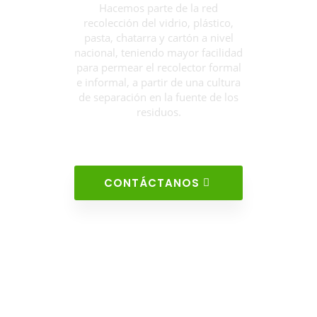
Hacemos parte de la red
recolección del vidrio, plástico,
pasta, chatarra y cartón a nivel
nacional, teniendo mayor facilidad
para permear el recolector formal
e informal, a partir de una cultura
de separación en la fuente de los
residuos.
CONTÁCTANOS