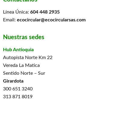
Línea Única:
604 448 2935
Email:
ecocircular@ecocircularsas.com
Nuestras sedes
Hub Antioquia
Autopista Norte Km 22
Vereda La Matica
Sentido Norte – Sur
Girardota
300 651 3240
313 871 8019
Hub Valle
Carrera 32 # 10 -380 Bodega 2
Yumbo
302 2167938