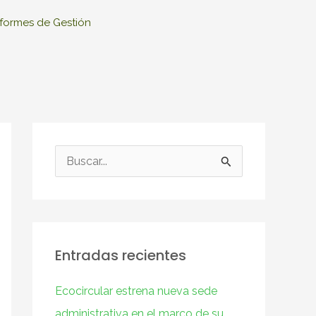
nformes de Gestión
B
u
s
c
Entradas recientes
a
r
Ecocircular estrena nueva sede
p
administrativa en el marco de su