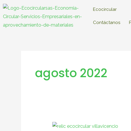
Ir
Ecocircular
al
contenido
Contáctanos
agosto 2022
RELIC