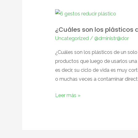
¿Cuáles
son
¿Cuáles son los plásticos 
los
Uncategorized
/
@dministr@dor
plásticos
de
¿Cuáles son los plásticos de un solo
un
productos que luego de usarlos una 
solo
es decir, su ciclo de vida es muy cort
uso?
o muchas veces a contaminar direc
Leer más »