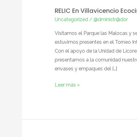
En
RELIC En Villavicencio Ecoci
Villavicencio
Uncategorized
/
@dministr@dor
Ecocircular
Visitamos el Parque las Malocas y s
estuvimos presentes en el Torneo Int
Con el apoyo de la Unidad de Licore
presentamos a la comunidad nuestro
envases y empaques del […]
Leer más »