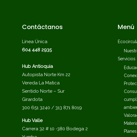
Contáctanos
Menú
Línea Única
Ecocircul
604 448 2935
Nuest
Servicios
Hub Antioquia
Educac
Autopista Norte Km 22
Conex
Vereda La Matica
Protec
Sentido Norte – Sur
Consul
Girardota
cumpli
300 651 3240 / 313 871 8019
ambien
Valora
Hub Valle
Materi
Carrera 32 # 10 -380 Bodega 2
Planes