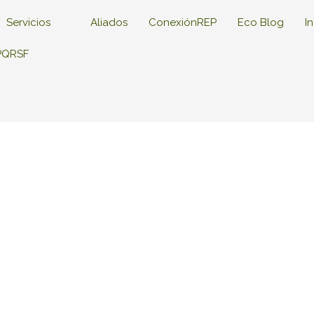
Servicios
Aliados
ConexiónREP
Eco Blog
I
PQRSF