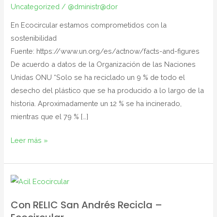
Uncategorized
/
@dministr@dor
la
sostenibilidad
En Ecocircular estamos comprometidos con la
sostenibilidad
Fuente: https://www.un.org/es/actnow/facts-and-figures
De acuerdo a datos de la Organización de las Naciones
Unidas ONU “Solo se ha reciclado un 9 % de todo el
desecho del plástico que se ha producido a lo largo de la
historia. Aproximadamente un 12 % se ha incinerado,
mientras que el 79 % […]
Leer más »
Con
RELIC
Con RELIC San Andrés Recicla –
San