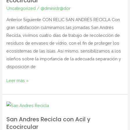
Ecocircular
Andrés
Uncategorized
/
@dministr@dor
Recicla
–
Anterior Siguiente CON RELIC SAN ANDRÉS RECICLA Con
Ecocircular
gran satisfacción culminamos las jornadas San Andrés
Recicla, vivimos cuatro días de trabajo de recolección de
residuos de envases de vidrio, con el fin de proteger los
ecosistemas de las islas. Así mismo, sensibilizamos a los
isleños sobre la importancia de la adecuada separación y
disposición de
Leer más »
San
Andres
San Andres Recicla con Acil y
Recicla
Ecocircular
con