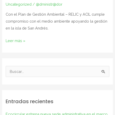
Uncategorized
/
@dministr@dor
Acil
y
Con el Plan de Gestión Ambiental – RELIC y ACIL cumple
Ecocircular
compromiso con el medio ambiente apoyando la gestión
en la isla de San Andrés.
Leer más »
B
u
s
c
Entradas recientes
a
r
Ecocircular estrena nueva sede administrativa en el marco