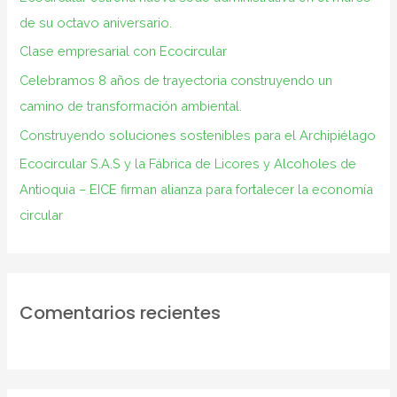
p
de su octavo aniversario.
o
Clase empresarial con Ecocircular
r
Celebramos 8 años de trayectoria construyendo un
:
camino de transformación ambiental.
Construyendo soluciones sostenibles para el Archipiélago
Ecocircular S.A.S y la Fábrica de Licores y Alcoholes de
Antioquia – EICE firman alianza para fortalecer la economía
circular
Comentarios recientes